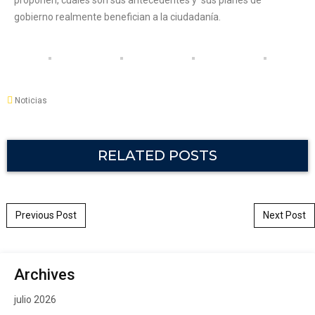
proponen, cuáles son sus antecedentes y sus planes de
gobierno realmente benefician a la ciudadanía.
Noticias
RELATED POSTS
Post navigation
Previous Post
Next Post
Archives
julio 2026